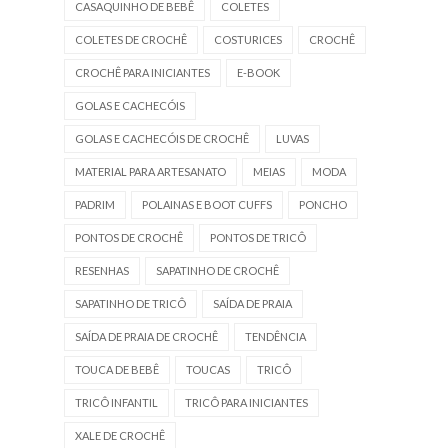
CASAQUINHO DE BEBÊ
COLETES
COLETES DE CROCHÊ
COSTURICES
CROCHÊ
CROCHÊ PARA INICIANTES
E-BOOK
GOLAS E CACHECÓIS
GOLAS E CACHECÓIS DE CROCHÊ
LUVAS
MATERIAL PARA ARTESANATO
MEIAS
MODA
PADRIM
POLAINAS E BOOT CUFFS
PONCHO
PONTOS DE CROCHÊ
PONTOS DE TRICÔ
RESENHAS
SAPATINHO DE CROCHÊ
SAPATINHO DE TRICÔ
SAÍDA DE PRAIA
SAÍDA DE PRAIA DE CROCHÊ
TENDÊNCIA
TOUCA DE BEBÊ
TOUCAS
TRICÔ
TRICÔ INFANTIL
TRICÔ PARA INICIANTES
XALE DE CROCHÊ