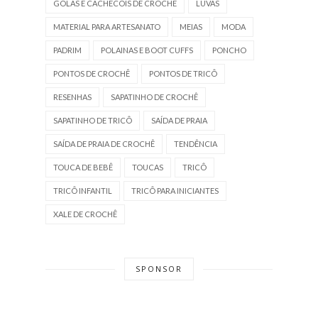
GOLAS E CACHECÓIS DE CROCHÊ
LUVAS
MATERIAL PARA ARTESANATO
MEIAS
MODA
PADRIM
POLAINAS E BOOT CUFFS
PONCHO
PONTOS DE CROCHÊ
PONTOS DE TRICÔ
RESENHAS
SAPATINHO DE CROCHÊ
SAPATINHO DE TRICÔ
SAÍDA DE PRAIA
SAÍDA DE PRAIA DE CROCHÊ
TENDÊNCIA
TOUCA DE BEBÊ
TOUCAS
TRICÔ
TRICÔ INFANTIL
TRICÔ PARA INICIANTES
XALE DE CROCHÊ
SPONSOR