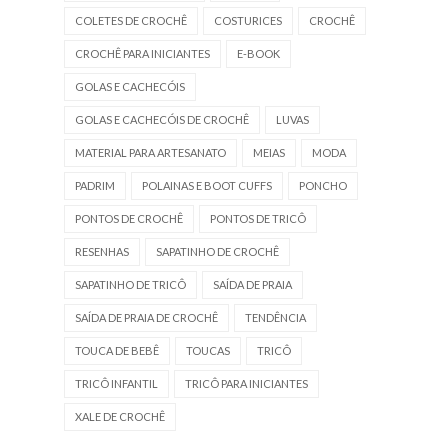
COLETES DE CROCHÊ
COSTURICES
CROCHÊ
CROCHÊ PARA INICIANTES
E-BOOK
GOLAS E CACHECÓIS
GOLAS E CACHECÓIS DE CROCHÊ
LUVAS
MATERIAL PARA ARTESANATO
MEIAS
MODA
PADRIM
POLAINAS E BOOT CUFFS
PONCHO
PONTOS DE CROCHÊ
PONTOS DE TRICÔ
RESENHAS
SAPATINHO DE CROCHÊ
SAPATINHO DE TRICÔ
SAÍDA DE PRAIA
SAÍDA DE PRAIA DE CROCHÊ
TENDÊNCIA
TOUCA DE BEBÊ
TOUCAS
TRICÔ
TRICÔ INFANTIL
TRICÔ PARA INICIANTES
XALE DE CROCHÊ