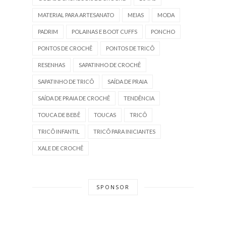
MATERIAL PARA ARTESANATO
MEIAS
MODA
PADRIM
POLAINAS E BOOT CUFFS
PONCHO
PONTOS DE CROCHÊ
PONTOS DE TRICÔ
RESENHAS
SAPATINHO DE CROCHÊ
SAPATINHO DE TRICÔ
SAÍDA DE PRAIA
SAÍDA DE PRAIA DE CROCHÊ
TENDÊNCIA
TOUCA DE BEBÊ
TOUCAS
TRICÔ
TRICÔ INFANTIL
TRICÔ PARA INICIANTES
XALE DE CROCHÊ
SPONSOR