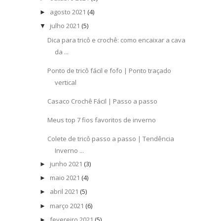
agosto 2021
(4)
►
julho 2021
(5)
▼
Dica para tricô e crochê: como encaixar a cava
da ...
Ponto de tricô fácil e fofo | Ponto traçado
vertical
Casaco Crochê Fácil | Passo a passo
Meus top 7 fios favoritos de inverno
Colete de tricô passo a passo | Tendência
Inverno ...
junho 2021
(3)
►
maio 2021
(4)
►
abril 2021
(5)
►
março 2021
(6)
►
fevereiro 2021
(5)
►