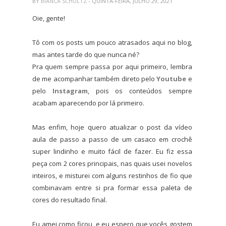
BY
BIANCA SCHULTZ
- QUINTA-FEIRA, JULHO 29, 2021
Oie, gente!
Tô com os posts um pouco atrasados aqui no blog,
mas antes tarde do que nunca né?
Pra quem sempre passa por aqui primeiro, lembra
de me acompanhar também direto pelo
Youtube
e
pelo
Instagram
, pois os conteúdos sempre
acabam aparecendo por lá primeiro.
Mas enfim, hoje quero atualizar o post da vídeo
aula de passo a passo de um casaco em crochê
super lindinho e muito fácil de fazer. Eu fiz essa
peça com 2 cores principais, nas quais usei novelos
inteiros, e misturei com alguns restinhos de fio que
combinavam entre si pra formar essa paleta de
cores do resultado final.
Eu amei como ficou, e eu espero que vocês gostem