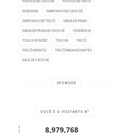
PONTOS DE CROCHÊ
PONTOS DE TRICÔ
RESENHAS
SAPATINHO DE CROCHÊ
SAPATINHO DE TRICÔ
SAÍDA DE PRAIA
SAÍDA DE PRAIA DE CROCHÊ
TENDÊNCIA
TOUCA DE BEBÊ
TOUCAS
TRICÔ
TRICÔ INFANTIL
TRICÔ PARA INICIANTES
XALE DE CROCHÊ
SPONSOR
VOCÊ É O VISITANTE Nº
8,979,768