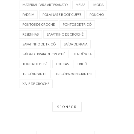
MATERIAL PARA ARTESANATO
MEIAS
MODA
PADRIM
POLAINAS E BOOT CUFFS
PONCHO
PONTOS DE CROCHÊ
PONTOS DE TRICÔ
RESENHAS
SAPATINHO DE CROCHÊ
SAPATINHO DE TRICÔ
SAÍDA DE PRAIA
SAÍDA DE PRAIA DE CROCHÊ
TENDÊNCIA
TOUCA DE BEBÊ
TOUCAS
TRICÔ
TRICÔ INFANTIL
TRICÔ PARA INICIANTES
XALE DE CROCHÊ
SPONSOR