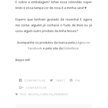
E sobre a embalagem? Achei esse coloridão super
lindo e essa tampa cor de rosa é a minha cara! ♥
Espero que tenham gostado da resenha! E agora
me conta: alguém já conhece o Tudo de Bom ou já
usou algum outro produto da linha Novex?
Acompanhe os produtos da marca pela
página no
Facebook
e pelo site da
Embelleze
.
Beijos mil!
COMPARTILHE
TWEET
PIN
COMPARTILHE
,
,
TAGS :
BELEZA
CABELOS
RESENHAS