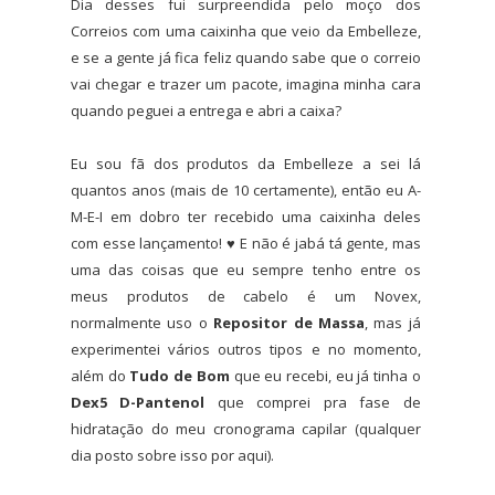
Dia desses fui surpreendida pelo moço dos
Correios com uma caixinha que veio da Embelleze,
e se a gente já fica feliz quando sabe que o correio
vai chegar e trazer um pacote, imagina minha cara
quando peguei a entrega e abri a caixa?
Eu sou fã dos produtos da Embelleze a sei lá
quantos anos (mais de 10 certamente), então eu A-
M-E-I em dobro ter recebido uma caixinha deles
com esse lançamento! ♥ E não é jabá tá gente, mas
uma das coisas que eu sempre tenho entre os
meus produtos de cabelo é um Novex,
normalmente uso o
Repositor de Massa
, mas já
experimentei vários outros tipos e no momento,
além do
Tudo de Bom
que eu recebi, eu já tinha o
Dex5 D-Pantenol
que comprei pra fase de
hidratação do meu cronograma capilar (qualquer
dia posto sobre isso por aqui).