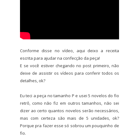
Conforme disse no vídeo, aqui deixo a receita
escrita para ajudar na confecção da peça!
E se você estiver chegando no post primeiro, não
deixe de assistir os vídeos para conferir todos os
detalhes, ok?
Eu teci a peça no tamanho P e usei 5 novelos do fio
retrô, como não fiz em outros tamanhos, não sei
dizer ao certo quantos novelos serão necessários,
mas com certeza são mais de 5 unidades, ok?
Porque pra fazer esse só sobrou um pouquinho de
fio.