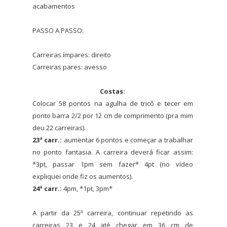
acabamentos
PASSO A PASSO:
Carreiras ímpares: direito
Carreiras pares: avesso
Costas:
Colocar 58 pontos na agulha de tricô e tecer em
ponto barra 2/2 por 12 cm de comprimento (pra mim
deu 22 carreiras).
23ª carr.:
aumentar 6 pontos e começar a trabalhar
no ponto fantasia. A carreira deverá ficar assim:
*3pt, passar 1pm sem fazer* 4pt (no vídeo
expliquei onde fiz os aumentos).
24ª carr.:
4pm, *1pt, 3pm*
A partir da 25ª carreira, continuar repetindo as
carreiras 23 e 24 até chegar em 36 cm de