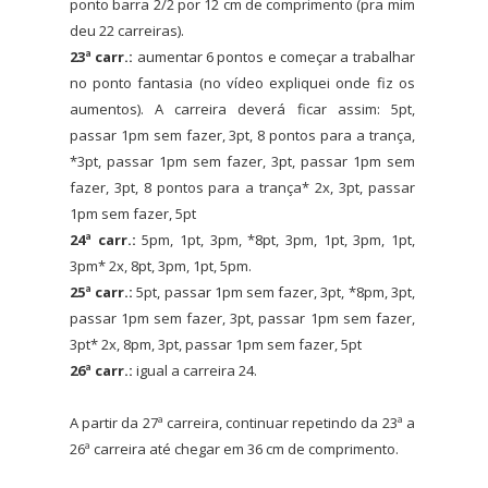
ponto barra 2/2 por 12 cm de comprimento (pra mim
deu 22 carreiras).
23ª carr.:
aumentar 6 pontos e começar a trabalhar
no ponto fantasia (no vídeo expliquei onde fiz os
aumentos). A carreira deverá ficar assim: 5pt,
passar 1pm sem fazer, 3pt, 8 pontos para a trança,
*3pt, passar 1pm sem fazer, 3pt, passar 1pm sem
fazer, 3pt, 8 pontos para a trança* 2x, 3pt, passar
1pm sem fazer, 5pt
24ª carr.:
5pm, 1pt, 3pm, *8pt, 3pm, 1pt, 3pm, 1pt,
3pm* 2x, 8pt, 3pm, 1pt, 5pm.
25ª carr.:
5pt, passar 1pm sem fazer, 3pt, *8pm, 3pt,
passar 1pm sem fazer, 3pt, passar 1pm sem fazer,
3pt* 2x, 8pm, 3pt, passar 1pm sem fazer, 5pt
26ª carr.:
igual a carreira 24.
A partir da 27ª carreira, continuar repetindo da 23ª a
26ª carreira até chegar em 36 cm de comprimento.