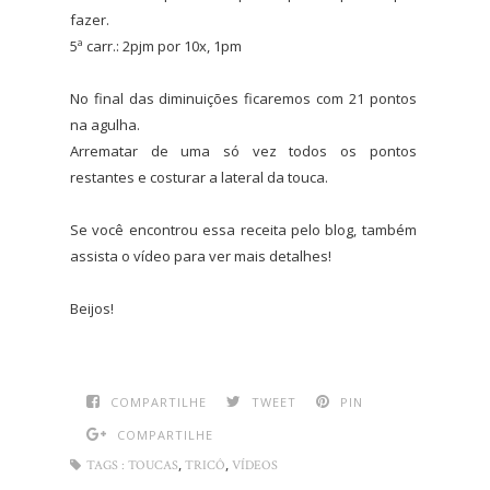
fazer.
5ª carr.: 2pjm por 10x, 1pm
No final das diminuições ficaremos com 21 pontos
na agulha.
Arrematar de uma só vez todos os pontos
restantes e costurar a lateral da touca.
Se você encontrou essa receita pelo blog, também
assista o vídeo para ver mais detalhes!
Beijos!
COMPARTILHE
TWEET
PIN
COMPARTILHE
,
,
TAGS :
TOUCAS
TRICÔ
VÍDEOS