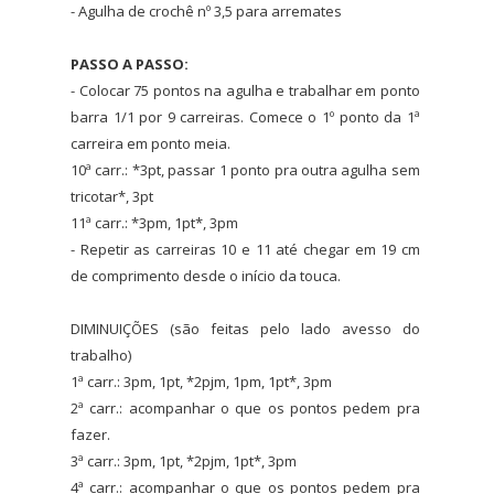
- Agulha de crochê nº 3,5 para arremates
PASSO A PASSO:
- Colocar 75 pontos na agulha e trabalhar em ponto
barra 1/1 por 9 carreiras. Comece o 1º ponto da 1ª
carreira em ponto meia.
10ª carr.: *3pt, passar 1 ponto pra outra agulha sem
tricotar*, 3pt
11ª carr.: *3pm, 1pt*, 3pm
- Repetir as carreiras 10 e 11 até chegar em 19 cm
de comprimento desde o início da touca.
DIMINUIÇÕES (são feitas pelo lado avesso do
trabalho)
1ª carr.: 3pm, 1pt, *2pjm, 1pm, 1pt*, 3pm
2ª carr.: acompanhar o que os pontos pedem pra
fazer.
3ª carr.: 3pm, 1pt, *2pjm, 1pt*, 3pm
4ª carr.: acompanhar o que os pontos pedem pra