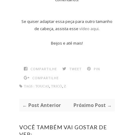
Se quiser adaptar essa peça para outro tamanho
de cabeça, assista esse
vídeo aqui
.
Beijos e até mais!
COMPARTILHE
TWEET
PIN
COMPARTILHE
,
,
TAGS :
TOUCAS
TRICÔ
Z
← Post Anterior
Próximo Post →
VOCÊ TAMBÉM VAI GOSTAR DE
VER: