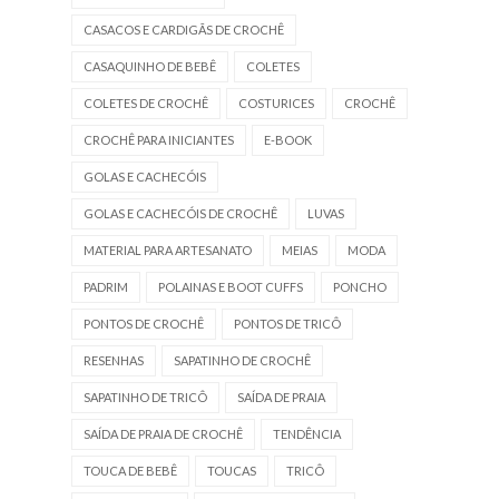
CASACOS E CARDIGÃS DE CROCHÊ
CASAQUINHO DE BEBÊ
COLETES
COLETES DE CROCHÊ
COSTURICES
CROCHÊ
CROCHÊ PARA INICIANTES
E-BOOK
GOLAS E CACHECÓIS
GOLAS E CACHECÓIS DE CROCHÊ
LUVAS
MATERIAL PARA ARTESANATO
MEIAS
MODA
PADRIM
POLAINAS E BOOT CUFFS
PONCHO
PONTOS DE CROCHÊ
PONTOS DE TRICÔ
RESENHAS
SAPATINHO DE CROCHÊ
SAPATINHO DE TRICÔ
SAÍDA DE PRAIA
SAÍDA DE PRAIA DE CROCHÊ
TENDÊNCIA
TOUCA DE BEBÊ
TOUCAS
TRICÔ