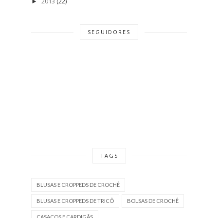
2013
(22)
►
SEGUIDORES
TAGS
BLUSAS E CROPPEDS DE CROCHÊ
BLUSAS E CROPPEDS DE TRICÔ
BOLSAS DE CROCHÊ
CASACOS E CARDIGÃS