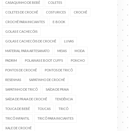
CASAQUINHO DE BEBÊ
COLETES
COLETES DE CROCHÊ
COSTURICES
CROCHÊ
CROCHÊ PARA INICIANTES
E-BOOK
GOLAS E CACHECÓIS
GOLAS E CACHECÓIS DE CROCHÊ
LUVAS
MATERIAL PARA ARTESANATO
MEIAS
MODA
PADRIM
POLAINAS E BOOT CUFFS
PONCHO
PONTOS DE CROCHÊ
PONTOS DE TRICÔ
RESENHAS
SAPATINHO DE CROCHÊ
SAPATINHO DE TRICÔ
SAÍDA DE PRAIA
SAÍDA DE PRAIA DE CROCHÊ
TENDÊNCIA
TOUCA DE BEBÊ
TOUCAS
TRICÔ
TRICÔ INFANTIL
TRICÔ PARA INICIANTES
XALE DE CROCHÊ