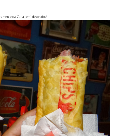
téis meu e da Carla semi devorados!