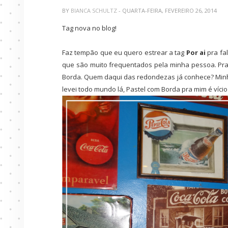
BY
BIANCA SCHULTZ
- QUARTA-FEIRA, FEVEREIRO 26, 2014
Tag nova no blog!
Faz tempão que eu quero estrear a tag
Por ai
pra fa
que são muito frequentados pela minha pessoa. Pra 
Borda. Quem daqui das redondezas já conhece? Minhas
levei todo mundo lá, Pastel com Borda pra mim é víc