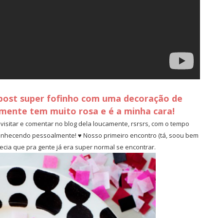
 post super fofinho com uma decoração de
mente tem muito rosa e é a minha cara!
isitar e comentar no blog dela loucamente, rsrsrs, com o tempo
hecendo pessoalmente! ♥ Nosso primeiro encontro (tá, soou bem
recia que pra gente já era super normal se encontrar.