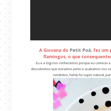
A Giovana do
Petit Poá
, fez um
flamingos, o que consequente
Eu e a Gigi nos conhecemos porque eu comecei a v
descobrimos que moramos perto e acabamos nos con
romântico, hehe) foi super natural, pa