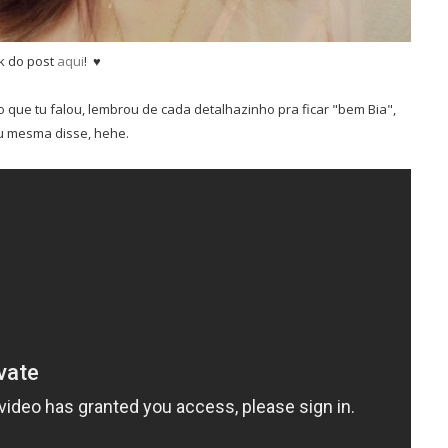
k do post
aqui
! ♥
 que tu falou, lembrou de cada detalhazinho pra ficar "bem Bia",
u mesma disse, hehe.