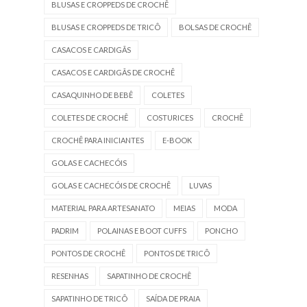
BLUSAS E CROPPEDS DE CROCHÊ
BLUSAS E CROPPEDS DE TRICÔ
BOLSAS DE CROCHÊ
CASACOS E CARDIGÃS
CASACOS E CARDIGÃS DE CROCHÊ
CASAQUINHO DE BEBÊ
COLETES
COLETES DE CROCHÊ
COSTURICES
CROCHÊ
CROCHÊ PARA INICIANTES
E-BOOK
GOLAS E CACHECÓIS
GOLAS E CACHECÓIS DE CROCHÊ
LUVAS
MATERIAL PARA ARTESANATO
MEIAS
MODA
PADRIM
POLAINAS E BOOT CUFFS
PONCHO
PONTOS DE CROCHÊ
PONTOS DE TRICÔ
RESENHAS
SAPATINHO DE CROCHÊ
SAPATINHO DE TRICÔ
SAÍDA DE PRAIA