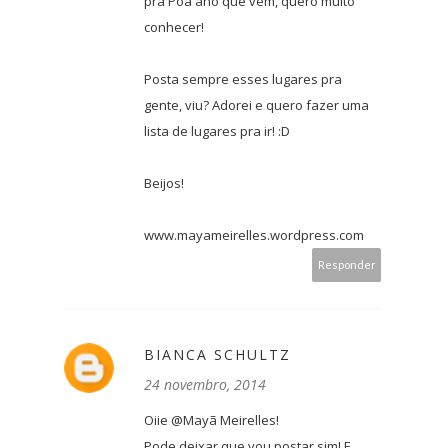
pra Poa ano que vem, quero muito
conhecer!
Posta sempre esses lugares pra
gente, viu? Adorei e quero fazer uma
lista de lugares pra ir! :D
Beijos!
www.mayameirelles.wordpress.com
Responder
BIANCA SCHULTZ
24 novembro, 2014
Oiie @Mayã Meirelles!
Pode deixar que vou postar sim! E