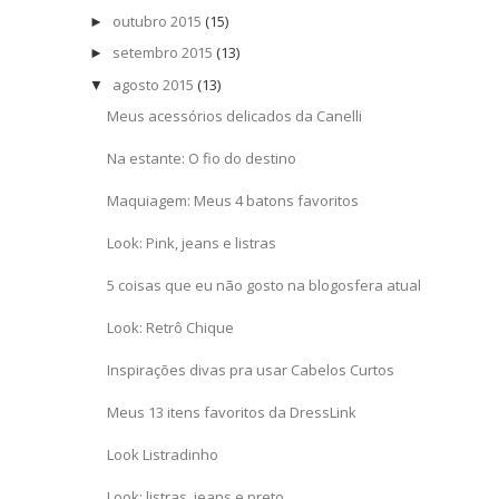
outubro 2015
(15)
►
setembro 2015
(13)
►
agosto 2015
(13)
▼
Meus acessórios delicados da Canelli
Na estante: O fio do destino
Maquiagem: Meus 4 batons favoritos
Look: Pink, jeans e listras
5 coisas que eu não gosto na blogosfera atual
Look: Retrô Chique
Inspirações divas pra usar Cabelos Curtos
Meus 13 itens favoritos da DressLink
Look Listradinho
Look: listras, jeans e preto