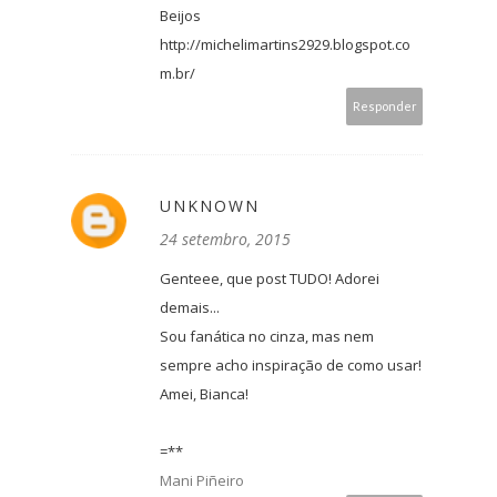
Beijos
http://michelimartins2929.blogspot.co
m.br/
Responder
UNKNOWN
24 setembro, 2015
Genteee, que post TUDO! Adorei
demais...
Sou fanática no cinza, mas nem
sempre acho inspiração de como usar!
Amei, Bianca!
=**
Mani Piñeiro