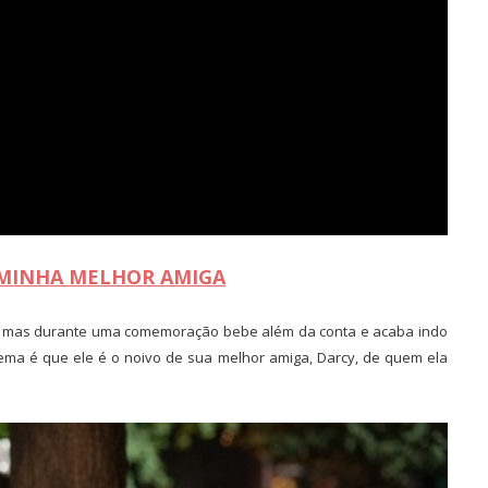
 MINHA MELHOR AMIGA
ha, mas durante uma comemoração bebe além da conta e acaba indo
ma é que ele é o noivo de sua melhor amiga, Darcy, de quem ela