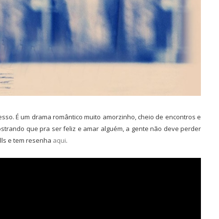
nfesso. É um drama romântico muito amorzinho, cheio de encontros e
strando que pra ser feliz e amar alguém, a gente não deve perder
olls e tem resenha
aqui
.