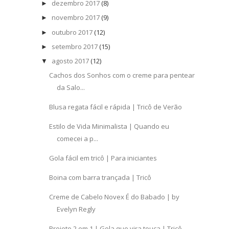
dezembro 2017
(8)
►
novembro 2017
(9)
►
outubro 2017
(12)
►
setembro 2017
(15)
►
agosto 2017
(12)
▼
Cachos dos Sonhos com o creme para pentear
da Salo...
Blusa regata fácil e rápida | Tricô de Verão
Estilo de Vida Minimalista | Quando eu
comecei a p...
Gola fácil em tricô | Para iniciantes
Boina com barra trançada | Tricô
Creme de Cabelo Novex É do Babado | by
Evelyn Regly
Projeto 2 em 1 | Gola que vira touca | Tricô