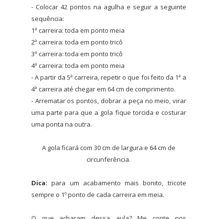
- Colocar 42 pontos na agulha e seguir a seguinte
sequência:
1ª carreira: toda em ponto meia
2ª carreira: toda em ponto tricô
3ª carreira: toda em ponto tricô
4ª carreira: toda em ponto meia
- A partir da 5ª carreira, repetir o que foi feito da 1ª a
4ª carreira até chegar em 64 cm de comprimento.
- Arrematar os pontos, dobrar a peça no meio, virar
uma parte para que a gola fique torcida e costurar
uma ponta na outra.
A gola ficará com 30 cm de largura e 64 cm de
circunferência.
Dica:
para um acabamento mais bonito, tricote
sempre o 1º ponto de cada carreira em meia.
O que acharam dessa aula? Me conte nos