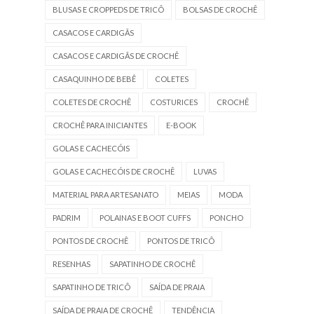
BLUSAS E CROPPEDS DE TRICÔ
BOLSAS DE CROCHÊ
CASACOS E CARDIGÃS
CASACOS E CARDIGÃS DE CROCHÊ
CASAQUINHO DE BEBÊ
COLETES
COLETES DE CROCHÊ
COSTURICES
CROCHÊ
CROCHÊ PARA INICIANTES
E-BOOK
GOLAS E CACHECÓIS
GOLAS E CACHECÓIS DE CROCHÊ
LUVAS
MATERIAL PARA ARTESANATO
MEIAS
MODA
PADRIM
POLAINAS E BOOT CUFFS
PONCHO
PONTOS DE CROCHÊ
PONTOS DE TRICÔ
RESENHAS
SAPATINHO DE CROCHÊ
SAPATINHO DE TRICÔ
SAÍDA DE PRAIA
SAÍDA DE PRAIA DE CROCHÊ
TENDÊNCIA