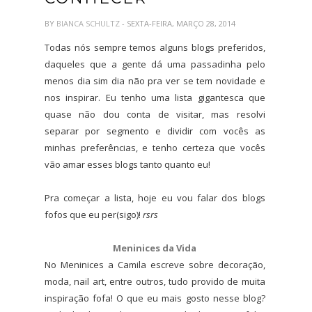
BY
BIANCA SCHULTZ
- SEXTA-FEIRA, MARÇO 28, 2014
Todas nós sempre temos alguns blogs preferidos,
daqueles que a gente dá uma passadinha pelo
menos dia sim dia não pra ver se tem novidade e
nos inspirar. Eu tenho uma lista gigantesca que
quase não dou conta de visitar, mas resolvi
separar por segmento e dividir com vocês as
minhas preferências, e tenho certeza que vocês
vão amar esses blogs tanto quanto eu!
Pra começar a lista, hoje eu vou falar dos blogs
fofos que eu per(sigo)!
rsrs
Meninices da Vida
No Meninices a Camila escreve sobre decoração,
moda, nail art, entre outros, tudo provido de muita
inspiração fofa! O que eu mais gosto nesse blog?