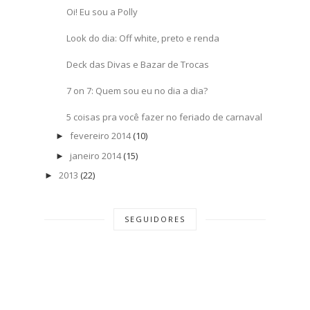
Oi! Eu sou a Polly
Look do dia: Off white, preto e renda
Deck das Divas e Bazar de Trocas
7 on 7: Quem sou eu no dia a dia?
5 coisas pra você fazer no feriado de carnaval
fevereiro 2014
(10)
►
janeiro 2014
(15)
►
2013
(22)
►
SEGUIDORES