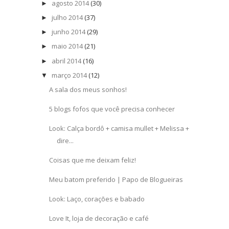
agosto 2014
(30)
►
julho 2014
(37)
►
junho 2014
(29)
►
maio 2014
(21)
►
abril 2014
(16)
►
março 2014
(12)
▼
A sala dos meus sonhos!
5 blogs fofos que você precisa conhecer
Look: Calça bordô + camisa mullet + Melissa +
dire...
Coisas que me deixam feliz!
Meu batom preferido | Papo de Blogueiras
Look: Laço, corações e babado
Love It, loja de decoração e café