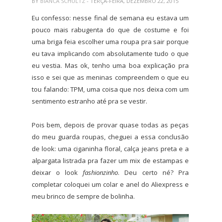
BY
BIANCA SCHULTZ
- TERÇA-FEIRA, DEZEMBRO 22, 2015
Eu confesso: nesse final de semana eu estava um
pouco mais rabugenta do que de costume e foi
uma briga feia escolher uma roupa pra sair porque
eu tava implicando com absolutamente tudo o que
eu vestia. Mas ok, tenho uma boa explicação pra
isso e sei que as meninas compreendem o que eu
tou falando: TPM, uma coisa que nos deixa com um
sentimento estranho até pra se vestir.
Pois bem, depois de provar quase todas as peças
do meu guarda roupas, cheguei a essa conclusão
de look: uma ciganinha floral, calça jeans preta e a
alpargata listrada pra fazer um mix de estampas e
deixar o look
fashionzinho
. Deu certo né? Pra
completar coloquei um colar e anel do Aliexpress e
meu brinco de sempre de bolinha.