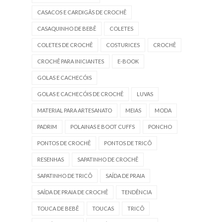
CASACOS E CARDIGÃS DE CROCHÊ
CASAQUINHO DE BEBÊ
COLETES
COLETES DE CROCHÊ
COSTURICES
CROCHÊ
CROCHÊ PARA INICIANTES
E-BOOK
GOLAS E CACHECÓIS
GOLAS E CACHECÓIS DE CROCHÊ
LUVAS
MATERIAL PARA ARTESANATO
MEIAS
MODA
PADRIM
POLAINAS E BOOT CUFFS
PONCHO
PONTOS DE CROCHÊ
PONTOS DE TRICÔ
RESENHAS
SAPATINHO DE CROCHÊ
SAPATINHO DE TRICÔ
SAÍDA DE PRAIA
SAÍDA DE PRAIA DE CROCHÊ
TENDÊNCIA
TOUCA DE BEBÊ
TOUCAS
TRICÔ