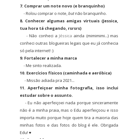
7. Comprar um note novo (e branquinho)
- Rolou comprar o note,
but
não branquinho.
8. Conhecer algumas amigas virtuais (Jessica,
tua hora tá chegando, rsrsrs)
- Não conheci a
Jéssica
ainda (mimimimi...) mas
conheci outras blogueiras legais que eu já conhecia
só pela internet! :)
9. Fortalecer a minha marca
- Me sinto realizada.
10. Exercícios físicos (caminhada e aeróbica)
- Missão adiada pra 2021...
11. Aperfeiçoar minha fotografia, isso inclui
estudar sobre o assunto.
- Eu não aperfeiçoei nada porque sinceramente
não é a minha praia, mas o Edu aperfeiçoou e isso
importa muito porque hoje quem tira a maioria das
minhas fotos e das fotos do blog é ele. Obrigada
Edu! ♥