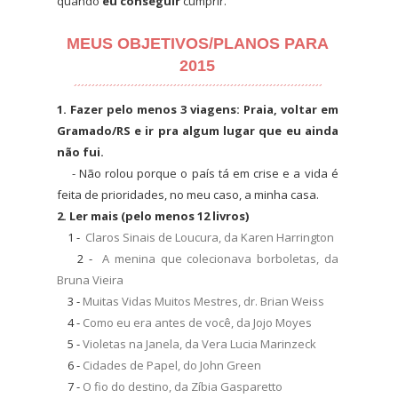
quando
eu conseguir
cumprir.
MEUS OBJETIVOS/PLANOS PARA
2015
´´´´´´´´´´´´´´´´´´´´´´´´´´´´´´´´´´´´´´´´´´´´´´´´´´´´´´´´´´´´´´´´´´´´´´
1. Fazer pelo menos 3 viagens: Praia, voltar em
Gramado/RS e ir pra algum lugar que eu ainda
não fui.
- Não rolou porque o país tá em crise e a vida é
feita de prioridades, no meu caso, a minha casa.
2. Ler mais (pelo menos 12 livros)
1 -
Claros Sinais de Loucura, da Karen Harrington
2 -
A menina que colecionava borboletas, da
Bruna Vieira
3 -
Muitas Vidas Muitos Mestres, dr. Brian Weiss
4 -
Como eu era antes de você, da Jojo Moyes
5 -
Violetas na Janela, da Vera Lucia Marinzeck
6 -
Cidades de Papel, do John Green
7 -
O fio do destino, da Zíbia Gasparetto