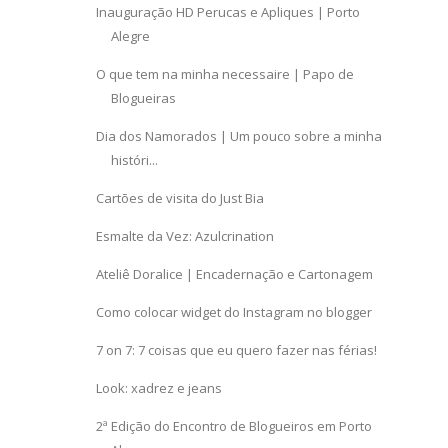
Inauguração HD Perucas e Apliques | Porto
Alegre
O que tem na minha necessaire | Papo de
Blogueiras
Dia dos Namorados | Um pouco sobre a minha
históri...
Cartões de visita do Just Bia
Esmalte da Vez: Azulcrination
Ateliê Doralice | Encadernação e Cartonagem
Como colocar widget do Instagram no blogger
7 on 7: 7 coisas que eu quero fazer nas férias!
Look: xadrez e jeans
2ª Edição do Encontro de Blogueiros em Porto