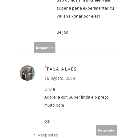
São ótimos sim Michele, vale
super a pena experimentar, tu
vai apaixonar por eles!
Beijos
Responder
ÍTALA ALVES
18 agosto, 2014
Oi Bia
Adorei a cor; Super linda e o preço
muito bom
bjs
Responder
Respostas