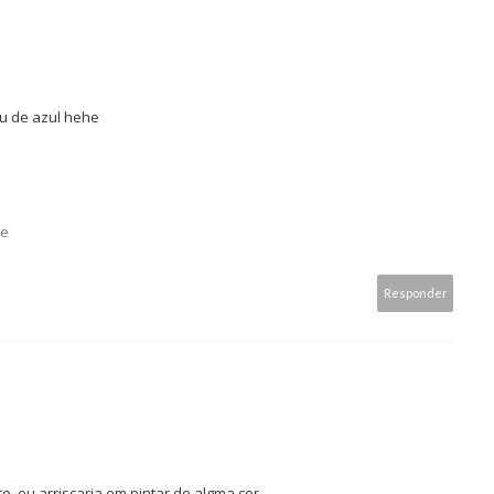
eu de azul hehe
be
Responder
, eu arriscaria em pintar de algma cor.