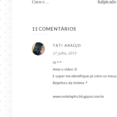
Coco e ...
Salpicado
11 COMENTÁRIOS
TATI ARAÚJO
27 julho, 2015
Oi *-*
Amei o vídeo :D
E super me identifiquei já colori os meus
Beijinhos da Violeta :*
www.violetaphs.blogspot.com.br