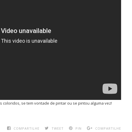
s coloridos, se tem vontade de pintar ou se pintou alguma vez!
COMPARTILHE
TWEET
PIN
COMPARTILHE