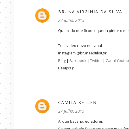
BRUNA VIRGÍNIA DA SILVA
27 julho, 2015
Que lindo que ficoou, queria pintar o m
Tem vídeo novo no canal
Instagram @brunaestiloitgirl
Blog
|
Facebook
|
Twitter
|
Canal Youtu
Beeijos (:
CAMILA KELLEN
27 julho, 2015
Ai que bacana, eu adorei.
Se meu cabelo fosse um pouco mais forte