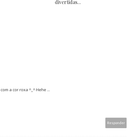
divertidas...
 com a cor roxa ^_^ Hehe ...
Responder