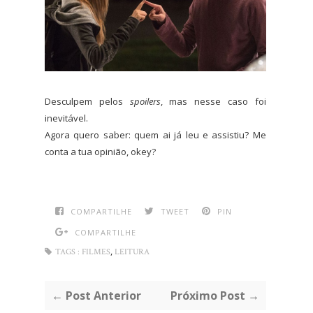
Desculpem pelos
spoilers
, mas nesse caso foi
inevitável.
Agora quero saber: quem ai já leu e assistiu? Me
conta a tua opinião, okey?
COMPARTILHE
TWEET
PIN
COMPARTILHE
,
TAGS :
FILMES
LEITURA
← Post Anterior
Próximo Post →