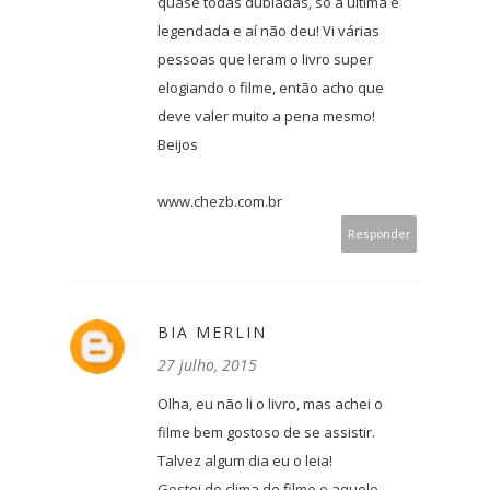
quase todas dubladas, só a última é
legendada e aí não deu! Vi várias
pessoas que leram o livro super
elogiando o filme, então acho que
deve valer muito a pena mesmo!
Beijos
www.chezb.com.br
Responder
BIA MERLIN
27 julho, 2015
Olha, eu não li o livro, mas achei o
filme bem gostoso de se assistir.
Talvez algum dia eu o leia!
Gostei do clima do filme e aquele