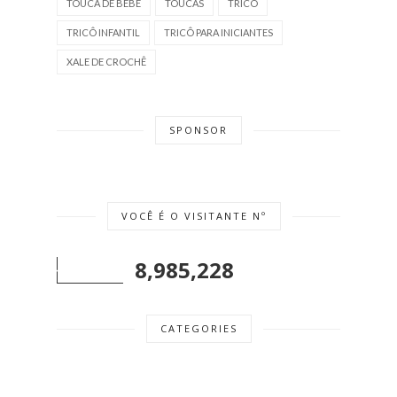
TOUCA DE BEBÊ
TOUCAS
TRICÔ
TRICÔ INFANTIL
TRICÔ PARA INICIANTES
XALE DE CROCHÊ
SPONSOR
VOCÊ É O VISITANTE Nº
8,985,228
CATEGORIES